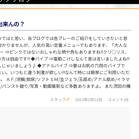
が出来んの？
のではと思い、当ブログでは各プレーのご紹介をしていきたいと思
分かりませんが、人気の高い定番メニューでもあります、『大人な
ー ⇒ピンクではないおしゃれな柄や色もありますね!!クリ○リス、
は自由です!! ◆バイブ ⇒電動こけしなんて昔は言いましたよね!!
じゃいましょう♪ ◆アナルバイブ ⇒要はお尻の穴用のバイブで
えたい。いつもと違う刺激が欲しい!!なんて時には簡単にご利用いただ
。 ＡＦ/浣腸/放尿/ソフトＳＭ/生フェラ/玉舐め/アナル舐め/イラマ
ラ/パンスト破り/写真・動画撮影など多数ありますよ。 また次回の機
スタッフ
2013年2月13日
コメント(0)