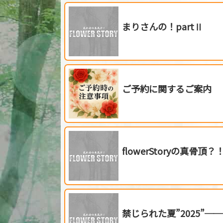
まりさんの！partⅡ
ご予約に関するご案内
flowerStoryの真骨頂？
禁じられた夏”2025”