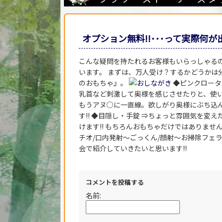
オプション無料!!･･･って実際何
こんな疑問を持たれるお客様もいらっしゃる
います。 まずは、万人受け？するかどうかは
のおもちゃ』。
◆ピンクロータ
乳首など刺激して奥様を感じさせたりと、使い方
もうアヌ○に一直線。欲しがり奥様にぶち込ん
す!! ◆目隠し・手錠 ⇒ちょっと雰囲気を変
けます!! もちろんおもちゃだけではありません
チオ/口内発射～ごっくん/顔射～お掃除フェ
会で紹介していきたいと思います!!
コメントを投稿する
名前: