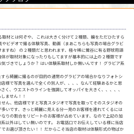
る取材とは何ぞや、 これは大きく分けて２種類、嬢をただひたすら
写真やビデオで撮る体験写真、動画（まあこちらも写真の場合グラビ
ますね） の２種類だと思われます、極々稀に鶯谷に有る野球用語
自体が取材対象になったりもしてますが基本的には上の２種類です
気づきでしょうか？ はい体験系取材しか無いんです！ グラビア系
たすら綺麗に撮るのが目的の通常のグラビアの場合かなりフォトシ
他店様で写真を選んで全くの別人が、、、、なんて経験あるかと思
小さく、ウエストのラインを強調してオッパイを大きく、、、、、
もしません！！
ません、他店様ですと写真スタジオで写真を取ってそのスタジオの
が多いです、きっと綺麗に見える分一見のお客様を連れてくるには
かなりの割合をリピートのお客様が占めています、なので上記の加
系以外はしてい無いのです。 お電話口でお伝えしている様に当店
イでお選び頂きたい！！ だからこそ当店の取材は体験形式の物ばか