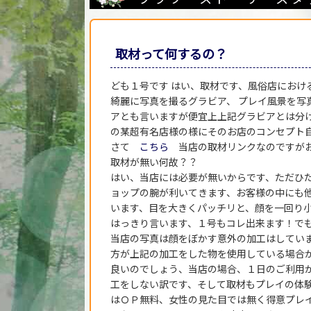
取材って何するの？
ども１号です はい、取材です、風俗店におけ
綺麗に写真を撮るグラビア、 プレイ風景を
アとも言いますが便宜上上記グラビアとは分け
の某超有名店様の様にそのお店のコンセプト
さて
こちら
当店の取材リンクなのですがお
取材が無い何故？？
はい、当店には必要が無いからです、ただひ
ョップの腕が利いてきます、お客様の中にも
います、目を大きくパッチリと、顔を一回り
はっきり言います、１号もコレ出来ます！で
当店の写真は顔をぼかす意外の加工はしてい
方が上記の加工をした物を使用している場合
良いのでしょう、当店の場合、１日のご利用
工をしない訳です、そして取材もプレイの体験
はＯＰ無料、女性の見た目では無く得意プレ